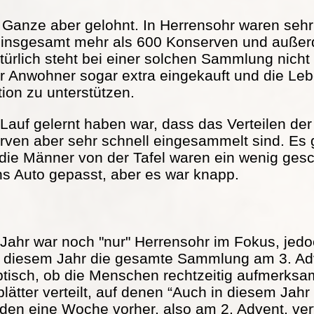
s Ganze aber gelohnt. In Herrensohr waren seh
 insgesamt mehr als 600 Konserven und außer
türlich steht bei einer solchen Sammlung nicht
r Anwohner sogar extra eingekauft und die Lebe
tion zu unterstützen.
Lauf gelernt haben war, dass das Verteilen der 
serven aber sehr schnell eingesammelt sind. Es
 die Männer von der Tafel waren ein wenig ge
ns Auto gepasst, aber es war knapp.
Jahr war noch "nur" Herrensohr im Fokus, jed
in diesem Jahr die gesamte Sammlung am 3. Adv
ptisch, ob die Menschen rechtzeitig aufmerks
ätter verteilt, auf denen “Auch in diesem Jah
rden eine Woche vorher, also am 2. Advent, vert