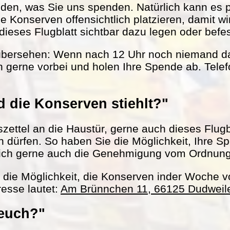
nden, was Sie uns spenden. Natürlich kann es 
le Konserven offensichtlich platzieren, damit w
ieses Flugblatt sichtbar dazu legen oder befes
übersehen: Wenn nach 12 Uhr noch niemand da 
 gerne vorbei und holen Ihre Spende ab. Tel
 die Konserven stiehlt?"
ettel an die Haustür, gerne auch dieses Flugbl
ln dürfen. So haben Sie die Möglichkeit, Ihre S
ich gerne auch die Genehmigung vom Ordnun
h die Möglichkeit, die Konserven inder Woche 
esse lautet:
Am Brünnchen 11, 66125 Dudweil
 euch?"