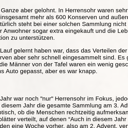
s Ganze aber gelohnt. In Herrensohr waren seh
 insgesamt mehr als 600 Konserven und außer
türlich steht bei einer solchen Sammlung nicht
r Anwohner sogar extra eingekauft und die Lebe
tion zu unterstützen.
Lauf gelernt haben war, dass das Verteilen der 
serven aber sehr schnell eingesammelt sind. Es
 die Männer von der Tafel waren ein wenig ge
ns Auto gepasst, aber es war knapp.
Jahr war noch "nur" Herrensohr im Fokus, jed
in diesem Jahr die gesamte Sammlung am 3. Adv
ptisch, ob die Menschen rechtzeitig aufmerks
ätter verteilt, auf denen “Auch in diesem Jah
rden eine Woche vorher, also am 2. Advent, vert