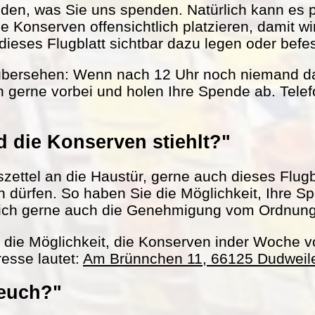
nden, was Sie uns spenden. Natürlich kann es 
le Konserven offensichtlich platzieren, damit w
ieses Flugblatt sichtbar dazu legen oder befes
übersehen: Wenn nach 12 Uhr noch niemand da 
 gerne vorbei und holen Ihre Spende ab. Tel
 die Konserven stiehlt?"
ettel an die Haustür, gerne auch dieses Flugbl
ln dürfen. So haben Sie die Möglichkeit, Ihre S
ich gerne auch die Genehmigung vom Ordnun
h die Möglichkeit, die Konserven inder Woche 
esse lautet:
Am Brünnchen 11, 66125 Dudweil
 euch?"